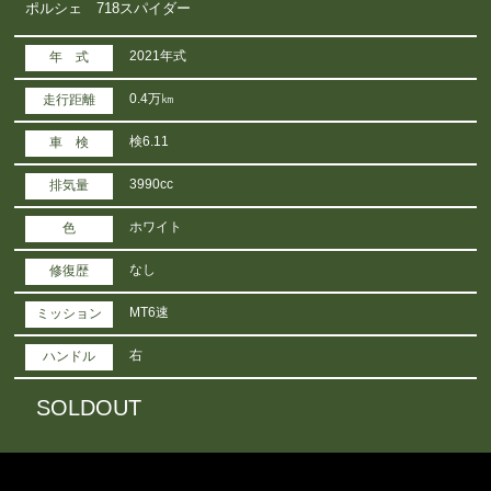
ポルシェ 718スパイダー
2021年式
年 式
0.4万㎞
走行距離
検6.11
車 検
3990cc
排気量
ホワイト
色
なし
修復歴
MT6速
ミッション
右
ハンドル
SOLDOUT