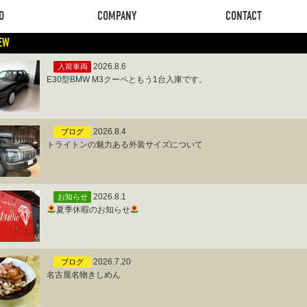
O
COMPANY
CONTACT
EW
O
COMPANY
CONTACT
2026.8.6
入荷車両
E30型BMW M3クーペともう1台入庫です。
2026.8.4
ブログ
トライトンの魅力ある外装サイズについて
2026.8.1
お知らせ
夏季休暇のお知らせ
2026.7.20
ブログ
名古屋名物きしめん