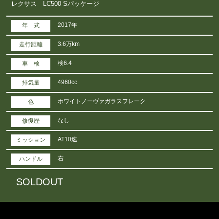
レクサス LC500 Sパッケージ
2017年
年 式
3.6万km
走行距離
検6.4
車 検
4960cc
排気量
ホワイトノーヴァガラスフレーク
色
なし
修復歴
AT10速
ミッション
右
ハンドル
SOLDOUT