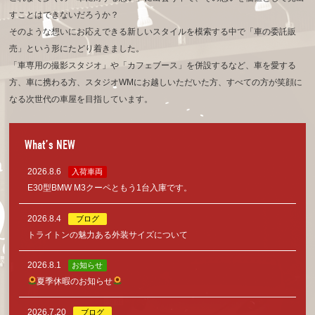
すことはできないだろうか？
そのような想いにお応えできる新しいスタイルを模索する中で「車の委託販
売」という形にたどり着きました。
「車専用の撮影スタジオ」や「カフェブース」を併設するなど、車を愛する
方、車に携わる方、
スタジオWMにお越しいただいた方、すべての方が笑顔に
なる次世代の車屋を目指しています。
What’s NEW
2026.8.6
入荷車両
E30型BMW M3クーペともう1台入庫です。
2026.8.4
ブログ
トライトンの魅力ある外装サイズについて
2026.8.1
お知らせ
夏季休暇のお知らせ
2026.7.20
ブログ