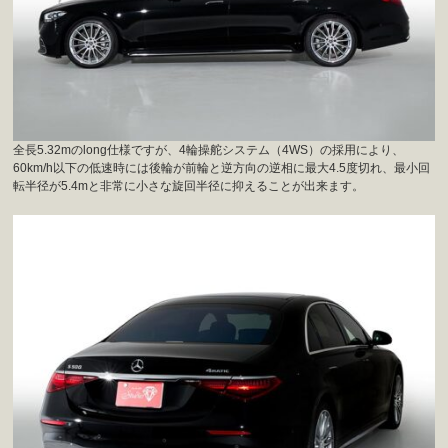
全長5.32mのlong仕様ですが、4輪操舵システム（4WS）の採用により、
60km/h以下の低速時には後輪が前輪と逆方向の逆相に最大4.5度切れ、最小回
転半径が5.4mと非常に小さな旋回半径に抑えることが出来ます。