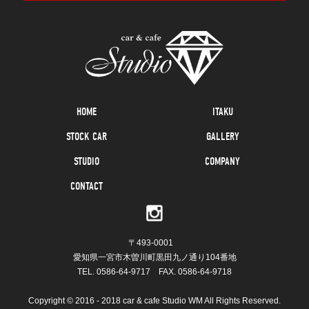
HOME
ITAKU
STOCK CAR
GALLERY
STUDIO
COMPANY
CONTACT
〒493-0001
愛知県一宮市木曽川町黒田九ノ通り104番地
TEL.
0586-64-9717
FAX. 0586-64-9718
Copyright © 2016 - 2018 car & cafe Studio WM All Rights Reserved.