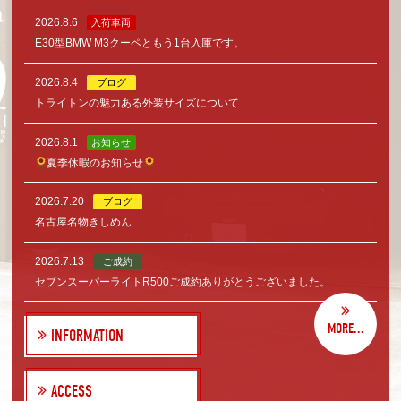
2026.8.6
入荷車両
E30型BMW M3クーペともう1台入庫です。
2026.8.4
ブログ
トライトンの魅力ある外装サイズについて
2026.8.1
お知らせ
夏季休暇のお知らせ
2026.7.20
ブログ
名古屋名物きしめん
2026.7.13
ご成約
セブンスーパーライトR500ご成約ありがとうございました。
MORE...
INFORMATION
ACCESS