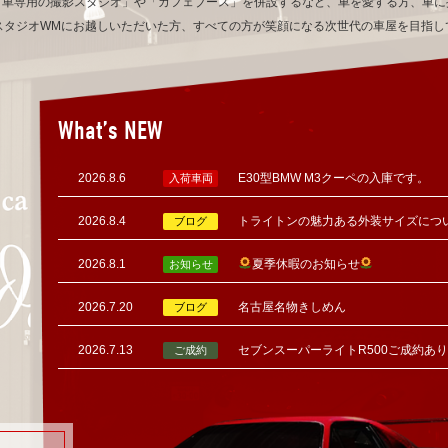
「車専用の撮影スタジオ」や「カフェブース」を併設するなど、車を愛する方、車に
スタジオWMにお越しいただいた方、すべての方が笑顔になる次世代の車屋を目指し
What’s NEW
2026.8.6
E30型BMW M3クーペの入庫です。
入荷車両
2026.8.4
トライトンの魅力ある外装サイズにつ
ブログ
2026.8.1
夏季休暇のお知らせ
お知らせ
2026.7.20
名古屋名物きしめん
ブログ
2026.7.13
セブンスーパーライトR500ご成約あ
ご成約