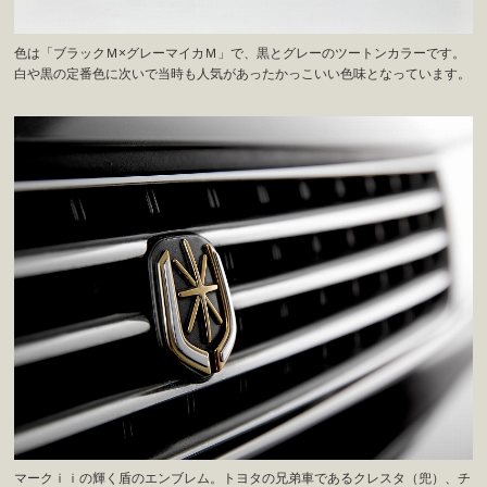
色は「ブラックＭ×グレーマイカＭ」で、黒とグレーのツートンカラーです。
白や黒の定番色に次いで当時も人気があったかっこいい色味となっています。
マークｉｉの輝く盾のエンブレム。トヨタの兄弟車であるクレスタ（兜）、チ