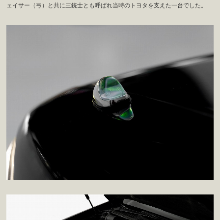
ェイサー（弓）と共に三銃士とも呼ばれ当時のトヨタを支えた一台でした。