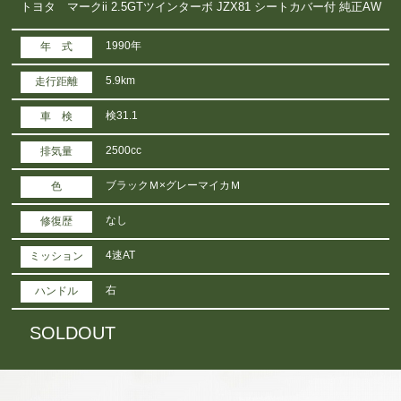
トヨタ マークii 2.5GTツインターボ JZX81 シートカバー付 純正AW
1990年
年 式
5.9km
走行距離
検31.1
車 検
2500cc
排気量
ブラックＭ×グレーマイカＭ
色
なし
修復歴
4速AT
ミッション
右
ハンドル
SOLDOUT