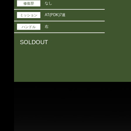
なし
修復歴
AT(PDK)7速
ミッション
右
ハンドル
SOLDOUT