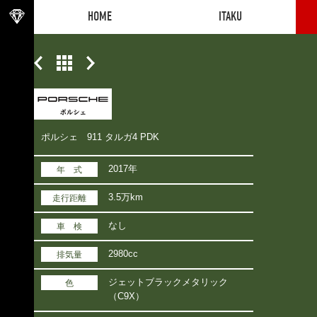
HOME
ITAKU
HOME
ITAKU
ポルシェ 911 タルガ4 PDK
2017年
年 式
3.5万km
走行距離
なし
車 検
2980cc
排気量
ジェットブラックメタリック
色
（C9X）