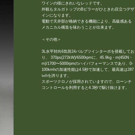
ワインの様にきれいなレッドです。
外観もタルガトップのBピラーがひときわ目立つデザ
インになります。
電動で天井部が格納できる機能により、高級感ある
メカニカル構造を味わうことが出来ます。
＜その他＞
3L水平対向6気筒24バルブツインターボを搭載してお
り、 370ps(272kW)/6500rpmに、45.9kg・m(450N・
m)/1700〜5000rpmのハイパフォーマンスであり、0-
100kmhの加速性能は4.5秒で加速して、最高速は287
㎞hを誇ります。
スポーツクロノが採用されていますので、ローンチ
コントロールを利用すると4.3秒で駆け抜けます。