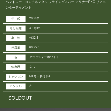
ベントレー コンチネンタル フライングスパー マリナーPKG リアエ
ンターテイメント
2008年
年 式
4.8万km
走行距離
検32.4
車 検
6000cc
排気量
グラッシャーホワイト
色
なし
修復歴
MTモード付きAT
ミッション
左
ハンドル
SOLDOUT