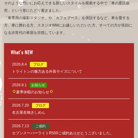
そのような想いにお応えできる新しいスタイルを模索する中で「車の委託販
売」という形にたどり着きました。
「車専用の撮影スタジオ」や「カフェブース」を併設するなど、車を愛する
方、車に携わる方、
スタジオWMにお越しいただいた方、すべての方が笑顔に
なる次世代の車屋を目指しています。
What’s NEW
2026.8.4
ブログ
トライトンの魅力ある外装サイズについて
2026.8.1
お知らせ
夏季休暇のお知らせ
2026.7.20
ブログ
名古屋名物きしめん
2026.7.13
ご成約
セブンスーパーライトR500ご成約ありがとうございました。