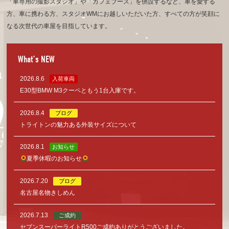
「車専用の撮影スタジオ」や「カフェブース」を併設するなど、車を愛する
方、車に携わる方、
スタジオWMにお越しいただいた方、すべての方が笑顔に
なる次世代の車屋を目指しています。
What’s NEW
2026.8.6
入荷車両
E30型BMW M3クーペともう1台入庫です。
2026.8.4
ブログ
トライトンの魅力ある外装サイズについて
2026.8.1
お知らせ
夏季休暇のお知らせ
2026.7.20
ブログ
名古屋名物きしめん
2026.7.13
ご成約
セブンスーパーライトR500ご成約ありがとうございました。