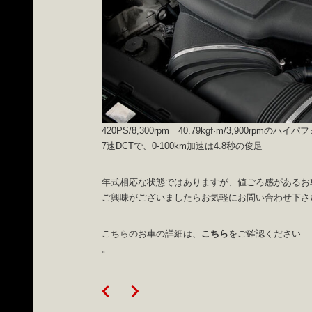
420PS/8,300rpm 40.79kgf·m/3,900rpm
7速DCTで、0-100km加速は4.8秒の俊足
年式相応な状態ではありますが、値ごろ感があるお
ご興味がございましたらお気軽にお問い合わせ下さ
こちらのお車の詳細は、
こちら
をご確認ください
。