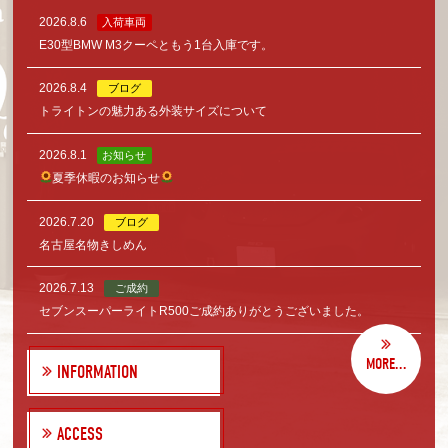
2026.8.6
入荷車両
E30型BMW M3クーペともう1台入庫です。
2026.8.4
ブログ
トライトンの魅力ある外装サイズについて
2026.8.1
お知らせ
夏季休暇のお知らせ
2026.7.20
ブログ
名古屋名物きしめん
2026.7.13
ご成約
セブンスーパーライトR500ご成約ありがとうございました。
MORE...
INFORMATION
ACCESS