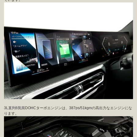
3L直列6気筒DOHCターボエンジンは、387ps/51kgmの高出力なエンジンにな
ります。