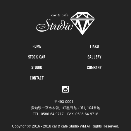
HOME
ITAKU
STOCK CAR
GALLERY
STUDIO
COMPANY
CONTACT
〒493-0001
愛知県一宮市木曽川町黒田九ノ通り104番地
TEL.
0586-64-9717
FAX. 0586-64-9718
Copyright © 2016 - 2018 car & cafe Studio WM All Rights Reserved.