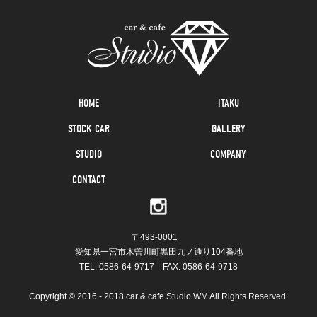
HOME
ITAKU
STOCK CAR
GALLERY
STUDIO
COMPANY
CONTACT
〒493-0001
愛知県一宮市木曽川町黒田九ノ通り104番地
TEL.
0586-64-9717
FAX. 0586-64-9718
Copyright © 2016 - 2018 car & cafe Studio WM All Rights Reserved.