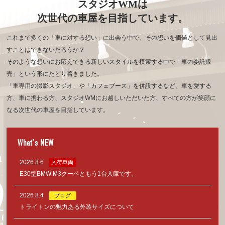
スタジオWMは
次世代の車屋を目指しています。
これまで多くの「車に対する想い」に出会う中で、その想いを価値として見出
すことはできないだろうか？
そのような想いにお応えできる新しいスタイルを模索する中で「車の委託販
売」という形にたどり着きました。
「車専用の撮影スタジオ」や「カフェブース」を併設するなど、車を愛する
方、車に携わる方、
スタジオWMにお越しいただいた方、すべての方が笑顔に
なる次世代の車屋を目指しています。
What’s NEW
2026.8.6
入荷車両
E30型BMW M3クーペともう1台入庫です。
2026.8.4
ブログ
トライトンの魅力ある外装サイズについて