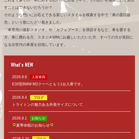
これまで多くの「車に対する想い」に出会う中で、その想いを価値として見出
すことはできないだろうか？
そのような想いにお応えできる新しいスタイルを模索する中で「車の委託販
売」という形にたどり着きました。
「車専用の撮影スタジオ」や「カフェブース」を併設するなど、車を愛する
方、車に携わる方、
スタジオWMにお越しいただいた方、すべての方が笑顔に
なる次世代の車屋を目指しています。
What’s NEW
2026.8.6
入荷車両
E30型BMW M3クーペともう1台入庫です。
2026.8.4
ブログ
トライトンの魅力ある外装サイズについて
2026.8.1
お知らせ
夏季休暇のお知らせ
2026.7.20
ブログ