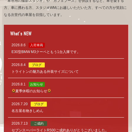
「車専用の撮影スタジオ」や「カフェブース」を併設するなど、車を愛する
方、車に携わる方、
スタジオWMにお越しいただいた方、すべての方が笑顔に
なる次世代の車屋を目指しています。
What’s NEW
2026.8.6
入荷車両
E30型BMW M3クーペともう1台入庫です。
2026.8.4
ブログ
トライトンの魅力ある外装サイズについて
2026.8.1
お知らせ
夏季休暇のお知らせ
2026.7.20
ブログ
名古屋名物きしめん
2026.7.13
ご成約
セブンスーパーライトR500ご成約ありがとうございました。