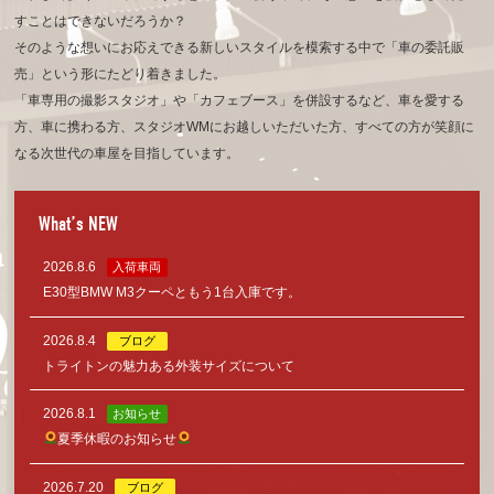
すことはできないだろうか？
そのような想いにお応えできる新しいスタイルを模索する中で「車の委託販
売」という形にたどり着きました。
「車専用の撮影スタジオ」や「カフェブース」を併設するなど、車を愛する
方、車に携わる方、
スタジオWMにお越しいただいた方、すべての方が笑顔に
なる次世代の車屋を目指しています。
What’s NEW
2026.8.6
入荷車両
E30型BMW M3クーペともう1台入庫です。
2026.8.4
ブログ
トライトンの魅力ある外装サイズについて
2026.8.1
お知らせ
夏季休暇のお知らせ
2026.7.20
ブログ