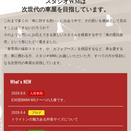
スタジオWMは
次世代の車屋を目指しています。
これまで多くの「車に対する想い」に出会う中で、その想いを価値として見出
すことはできないだろうか？
そのような想いにお応えできる新しいスタイルを模索する中で「車の委託販
売」という形にたどり着きました。
「車専用の撮影スタジオ」や「カフェブース」を併設するなど、車を愛する
方、車に携わる方、
スタジオWMにお越しいただいた方、すべての方が笑顔に
なる次世代の車屋を目指しています。
What’s NEW
2026.8.6
入荷車両
E30型BMW M3クーペの入庫です。
2026.8.4
ブログ
トライトンの魅力ある外装サイズについて