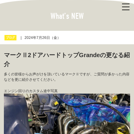
What’s NEW
2024年7月26日（金）
ブログ
マークⅡ2ドアハードトップGrandeの更なる紹
介
多くの皆様からお声がけを頂いているマークⅡですが、ご質問が多かった内容
などを更に紹介させてください。
エンジン回りのカスタム途中写真