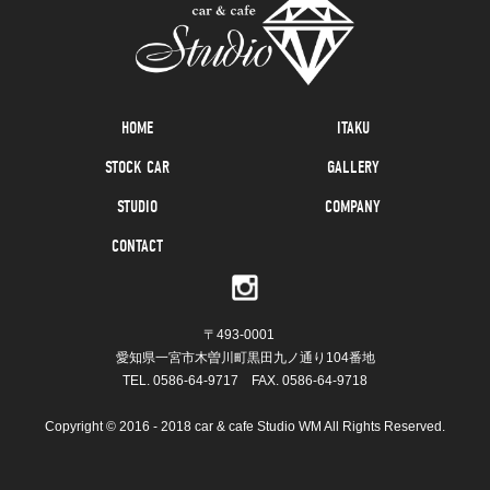
HOME
ITAKU
STOCK CAR
GALLERY
STUDIO
COMPANY
CONTACT
〒493-0001
愛知県一宮市木曽川町黒田九ノ通り104番地
TEL.
0586-64-9717
FAX. 0586-64-9718
Copyright © 2016 - 2018 car & cafe Studio WM All Rights Reserved.