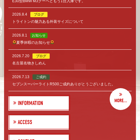
E30型BMW M3クーペともう1台入庫です。
2026.8.4
ブログ
トライトンの魅力ある外装サイズについて
2026.8.1
お知らせ
夏季休暇のお知らせ
2026.7.20
ブログ
名古屋名物きしめん
2026.7.13
ご成約
セブンスーパーライトR500ご成約ありがとうございました。
MORE...
INFORMATION
ACCESS