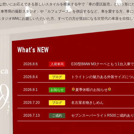
な想いにお応えできる新しいスタイルを模索する中で「車の委託販売」という形に
「車専用の撮影スタジオ」や「カフェブース」を併設するなど、車を愛する方、車に
スタジオWMにお越しいただいた方、すべての方が笑顔になる次世代の車屋を目指し
What’s NEW
2026.8.6
E30型BMW M3クーペともう1台入庫
入荷車両
2026.8.4
トライトンの魅力ある外装サイズにつ
ブログ
2026.8.1
夏季休暇のお知らせ
お知らせ
2026.7.20
名古屋名物きしめん
ブログ
2026.7.13
セブンスーパーライトR500ご成約あ
ご成約