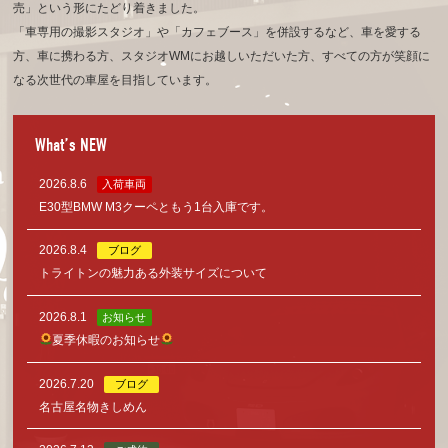
売」という形にたどり着きました。
「車専用の撮影スタジオ」や「カフェブース」を併設するなど、車を愛する
方、車に携わる方、
スタジオWMにお越しいただいた方、すべての方が笑顔に
なる次世代の車屋を目指しています。
What’s NEW
2026.8.6
入荷車両
E30型BMW M3クーペともう1台入庫です。
2026.8.4
ブログ
トライトンの魅力ある外装サイズについて
2026.8.1
お知らせ
夏季休暇のお知らせ
2026.7.20
ブログ
名古屋名物きしめん