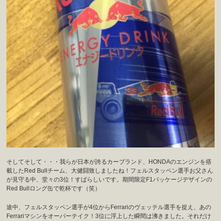
そしてそして・・・我らが日本が誇るカーブランド、HONDAのエンジンを搭
載したRed Bullチーム、大健闘致しましたね！フェルスタッペン選手お父さん
が見守る中、堂々の3位！すばらしいです。期間限定F1パッケージデザインの
Red Bullロング缶で乾杯です（笑）
途中、フェルスタッペン選手が4位からFerrariのヴェッテル選手を捉え、あの
Ferrariマシンをオーバーテイク！3位に浮上した瞬間は沸きました。それだけ