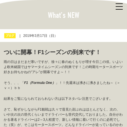
What’s NEW
2019年3月17日（日）
ブログ
ついに開幕！F1シーズンの到来です！
雨の日はまだまだ寒いですが、徐々に春のぬくもりが増す今日この頃。いよい
よ欧米緒国ではサマータイムシーズンの到来です！この時期モータースポーツ
好きお待ちかねの“アレ”が開幕ですよ～！！
そう、、、「
F1（
Formula One
）
」！！先週末は沸きに沸きましたね～（＞
ｖ＜）ｂｂ
結果をご覧になられておられない方は以下ネタバレ注意でございます。
さて、恥ずかしながらF1観戦は久々で昔見た顔ぶれはほとんどなく、次の、
いや次の次の世代くらいまでドライバーも世代交代しておりました。自分がわ
かる著名ドライバーは2～3人程度で、新しい情報に着いて行くのに必死でし
た（笑）が、そこはモータースポーツ。どんなドライバーが走っているのかわ