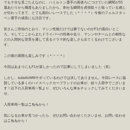
でも十分な見ごたえなのに、ハミルトン選手の真後ろにつけていた瞬間が55
週あたりから幾度もありましたから、刺せる瞬間を虎視眈々と狙っている感じ
が伝わってきて、とても面白いレースでした（＊＾＾＊）今後のフェルスタッ
ペン選手の成長にも注目です。
皆さんご存知のとおり、マシン性能だけでは勝てないのがF1の面白いとこ
ろ。そしてここからまたドライバーの性格や走り、マシンやチームとの相性な
どの人間的な背景を通して見るドラマ的な楽しさも出てくるわけでございま
す。
この後の展開も楽しみです（＊＾＾＊）
今回はあまりにもF1が楽しかったので記事にしてしまいました（笑）
しかし、sutadioWMサボっているわけでは決してありません。今回レースに協
賛している多くのハイスペックカーブランドのお車が、続々入荷中でございま
す！以下の入荷車両一覧より、ぜひいろんな車をチェックしてみてくださいま
せ。
入荷車両一覧は
こちら
から！
気になるお車が見つかったら、ぜひお問い合わせくださいませ。お問い合わせ
は
こちら
から！