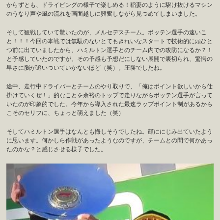
からずとも、ドライビングの様子で楽しめる！稲妻のように駆け抜けるマシン
のうなり声や風の流れを画面越しに興奮しながら見つめてしまいました。
そして観戦していて驚いたのが、メルセデスチーム。ボッテン選手の速いこ
と！！！今回の本戦では無駄のないとてもきれいなスタートで技術的に頭ひと
つ前に出ていましたから、ハミルトン選手とのチーム内での攻防になるか？！
と予感していたのですが、その予感も予想だにしない展開で裏切られ、驚愕の
早さに脳が追いついていかないほど（笑）。圧勝でしたね。
途中、走行中ドライバーとチームのやり取りで、「俺はポイント欲しいから仕
掛けていくぜ！」的なことを余裕のトップで走りながらボッテン選手が言って
いたのが印象的でした。今年から導入された最速ラップポイント制があるから
こそのセリフに、ちょっと萌えました（笑）
そしてハミルトン選手はなんとも悔しそうでしたね。顔ににじみ出ていたよう
に思います。何かしら作戦があったようなのですが、チームとの間で何かあっ
たのかな？と感じさせる様子でした。