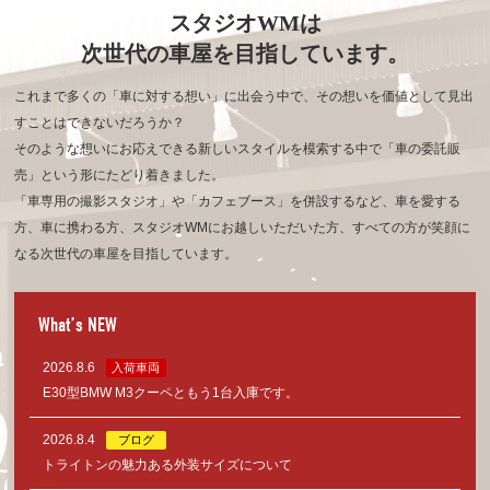
スタジオWMは
次世代の車屋を目指しています。
これまで多くの「車に対する想い」に出会う中で、その想いを価値として見出
すことはできないだろうか？
そのような想いにお応えできる新しいスタイルを模索する中で「車の委託販
売」という形にたどり着きました。
「車専用の撮影スタジオ」や「カフェブース」を併設するなど、車を愛する
方、車に携わる方、
スタジオWMにお越しいただいた方、すべての方が笑顔に
なる次世代の車屋を目指しています。
What’s NEW
2026.8.6
入荷車両
E30型BMW M3クーペともう1台入庫です。
2026.8.4
ブログ
トライトンの魅力ある外装サイズについて