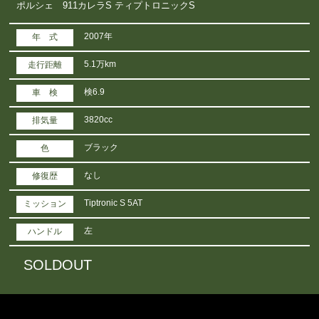
ポルシェ 911カレラS ティプトロニックS
2007年
年 式
5.1万km
走行距離
検6.9
車 検
3820cc
排気量
ブラック
色
なし
修復歴
Tiptronic S 5AT
ミッション
左
ハンドル
SOLDOUT