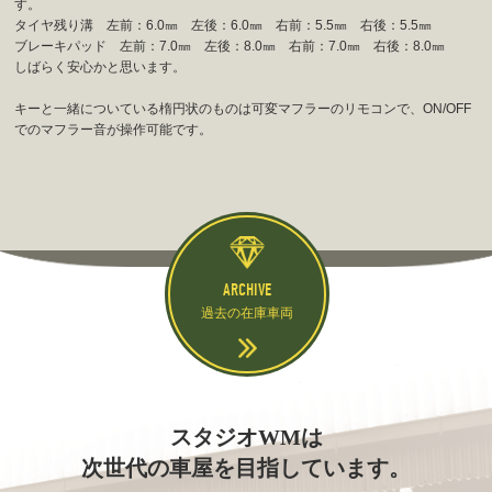
す。
タイヤ残り溝 左前：6.0㎜ 左後：6.0㎜ 右前：5.5㎜ 右後：5.5㎜
ブレーキパッド 左前：7.0㎜ 左後：8.0㎜ 右前：7.0㎜ 右後：8.0㎜
しばらく安心かと思います。
キーと一緒についている楕円状のものは可変マフラーのリモコンで、ON/OFF
でのマフラー音が操作可能です。
ARCHIVE
過去の在庫車両
スタジオWMは
次世代の車屋を目指しています。