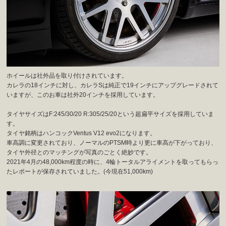
ホイールは社外品を取り付けされています。
カレラの18インチに対し、カレラSは純正で19インチにアップグレードされて
いますが、このお車は社外20インチを採用しています。
タイヤサイズはF:245/30/20 R:305/25/20という超扁平サイズを採用していま
す。
タイヤ銘柄はハンコックVentus V12 evo2になります。
車高調に変更されており、ノーマルのPTSM時より更に車高が下がっており、
タイヤ外径とのマッチングが写真のごとく絶妙です。
2021年4月の48,000km程度の時に、4輪トータルアライメントを取ってもらっ
たレポートが保存されていました。(今現在51,000km)