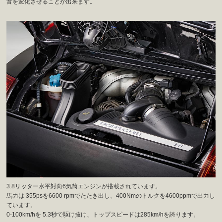
音を変化させることが出来ます。
3.8リッター水平対向6気筒エンジンが搭載されています。
馬力は 355psを6600 rpmでたたき出し、400Nmのトルクを4600ppmで出力し
ています。
0-100km/hを 5.3秒で駆け抜け、トップスピードは285km/hを誇ります。