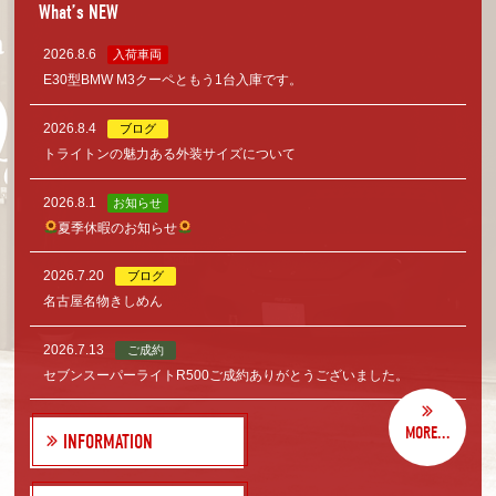
What’s NEW
2026.8.6
入荷車両
E30型BMW M3クーペともう1台入庫です。
2026.8.4
ブログ
トライトンの魅力ある外装サイズについて
2026.8.1
お知らせ
夏季休暇のお知らせ
2026.7.20
ブログ
名古屋名物きしめん
2026.7.13
ご成約
セブンスーパーライトR500ご成約ありがとうございました。
MORE...
INFORMATION