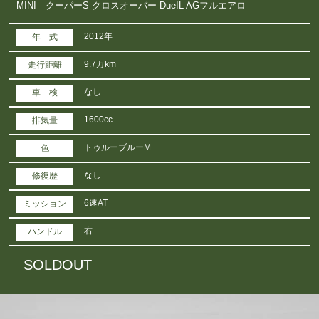
MINI クーパーS クロスオーバー DueIL AGフルエアロ
2012年
年 式
9.7万km
走行距離
なし
車 検
1600cc
排気量
トゥルーブルーM
色
なし
修復歴
6速AT
ミッション
右
ハンドル
SOLDOUT