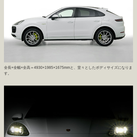
全長×全幅×全高＝4930×1985×1675mmと、堂々としたボディサイズになりま
す。