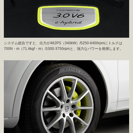
システム総合ですと、出力が462PS（340kW）/5250-6400rpmにトルクは
700N・m（71.4kgf・m）/1000-3750rpmと、強力なパワーを発揮します。