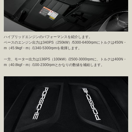
ハイブリッドエンジンのパフォーマンスを紹介します。
ベースのエンジン出力は340PS（250kW）/5300-6400rpmにトルクは450N・
m（45.9kgf・m）/1340-5300rpmを発揮します。
一方、モーター出力は136PS（100kW）/2500-3000rpmに、トルクは400N・
m（40.8kgf・m）/100-2300rpmとかなりの数値を補給します。