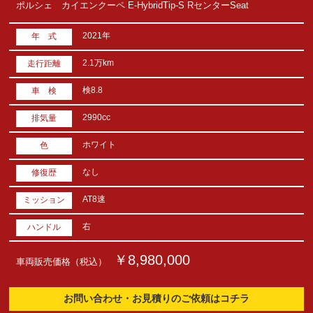
ポルシェ カイエンクーペ E-HybridTip-S RセンターSeat
2021年
年 式
2.1万km
走行距離
検8.8
車 検
2990cc
排気量
ホワイト
色
なし
修復歴
AT8速
ミッション
右
ハンドル
￥8,980,000
車両販売価格（税込）
お問い合わせ・お見積りのご依頼はコチラ