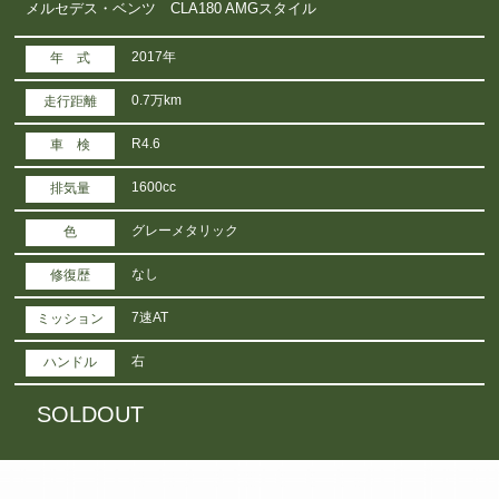
メルセデス・ベンツ CLA180 AMGスタイル
2017年
年 式
0.7万km
走行距離
R4.6
車 検
1600cc
排気量
グレーメタリック
色
なし
修復歴
7速AT
ミッション
右
ハンドル
SOLDOUT