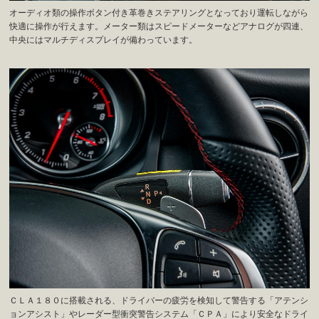
オーディオ類の操作ボタン付き革巻きステアリングとなっており運転しながら
快適に操作が行えます。メーター類はスピードメーターなどアナログが四連、
中央にはマルチディスプレイが備わっています。
ＣＬＡ１８０に搭載される、ドライバーの疲労を検知して警告する「アテンシ
ョンアシスト」やレーダー型衝突警告システム「ＣＰＡ」により安全なドライ