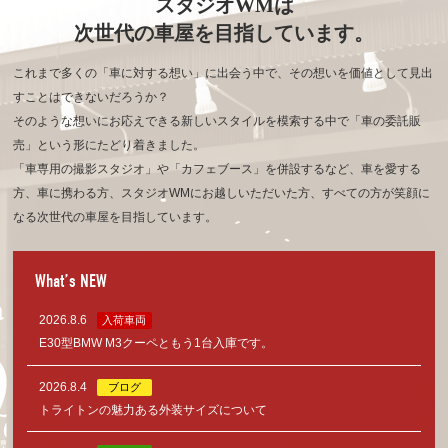
スタジオWMは
次世代の車屋を目指しています。
これまで多くの「車に対する想い」に出会う中で、その想いを価値として見出
すことはできないだろうか？
そのような想いにお応えできる新しいスタイルを模索する中で「車の委託販
売」という形にたどり着きました。
「車専用の撮影スタジオ」や「カフェブース」を併設するなど、車を愛する
方、車に携わる方、
スタジオWMにお越しいただいた方、すべての方が笑顔に
なる次世代の車屋を目指しています。
What’s NEW
2026.8.6
入荷車両
E30型BMW M3クーペともう1台入庫です。
2026.8.4
ブログ
トライトンの魅力ある外装サイズについて