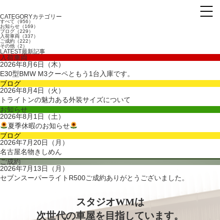
What’s NEW
CATEGORY
カテゴリー
すべて（956）
お知らせ（169）
ブログ（229）
入荷車両（337）
ご成約（222）
その他（2）
LATEST
最新記事
入荷車両
2026年8月6日（木）
E30型BMW M3クーペともう1台入庫です。
ブログ
2026年8月4日（火）
トライトンの魅力ある外装サイズについて
お知らせ
2026年8月1日（土）
夏季休暇のお知らせ
ブログ
2026年7月20日（月）
名古屋名物きしめん
ご成約
2026年7月13日（月）
セブンスーパーライトR500ご成約ありがとうございました。
スタジオWMは
次世代の車屋を目指しています。