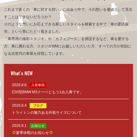
これまで多くの「車に対する想い」に出会う中で、その想いを価値として見出
すことはできないだろうか？
そのような想いにお応えできる新しいスタイルを模索する中で「車の委託販
売」という形にたどり着きました。
「車専用の撮影スタジオ」や「カフェブース」を併設するなど、車を愛する
方、車に携わる方、
スタジオWMにお越しいただいた方、すべての方が笑顔に
なる次世代の車屋を目指しています。
What’s NEW
2026.8.6
入荷車両
E30型BMW M3クーペともう1台入庫です。
2026.8.4
ブログ
トライトンの魅力ある外装サイズについて
2026.8.1
お知らせ
夏季休暇のお知らせ