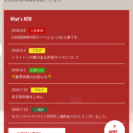
What’s NEW
2026.8.6
入荷車両
E30型BMW M3クーペともう1台入庫です。
2026.8.4
ブログ
トライトンの魅力ある外装サイズについて
2026.8.1
お知らせ
夏季休暇のお知らせ
2026.7.20
ブログ
名古屋名物きしめん
2026.7.13
ご成約
セブンスーパーライトR500ご成約ありがとうございました。
MORE...